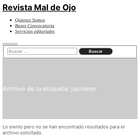
Revista Mal de Ojo
Quienes Somos
Bases Convocatoria
Servicios editoriales
Buscar
Más
Menú
información
principal
Archivo de la etiqueta:
jaurismo
Lo siento pero no se han encontrado resultados para el
archivo solicitado.